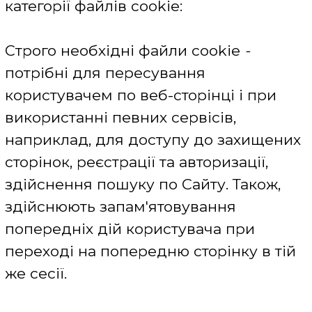
Політика конфіденційності сервісу TNS Україна
викладена на сторінці
https://tns-
ua.com/konfidentsialnost
Політика конфіденційності сервісу Gemius
викладена на сторінці
http://www.gemius.com.ua/politika-
konfidencialnosti.html
Політика в сфері конфіденційності і
персональних даних Bigmir -
http://info.bigmir.net/privacy_policy
Управління файлами cookie:
Основні веб-браузери (перераховані нижче)
налаштовані на автоматичний прийом файлів
cookie. Для того щоб їх відключити скористайтеся
функцією довідки в своєму браузері. Довідку
можна викликати через меню або за допомогою
кнопки F1.
Microsoft Edge -
https://privacy.microsoft.com/ru-
ru/privacystatement