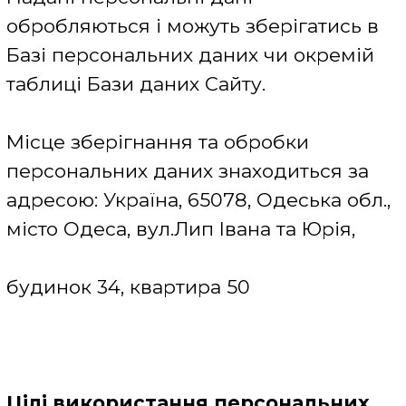
Термін зберігання персональних
даних
Персональні дані зберігаються на
термін не більше, ніж це необхідно
відповідно до мети їх обробки.
Після того, як суб'єкт персональних
даних перестав бути користувачем
Сайту шляхом видалення свого
облікового запису на Сайті, його
персональні дані також автоматично
видаляються.