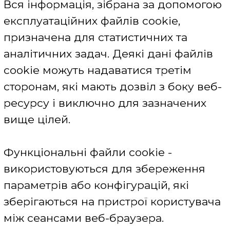
відключення файлів cookie може привести до
обмеження доступу до змісту і неповноцінного
функціонування сервісів Сайту.
Щоб звернутися до Компанії з приводу
використання файлів cookie, відправте
повідомлення по електронній пошті на
Якщо користувач не включає використання файлів
cookie або навмисно видаляє всі файли cookie зі
свого веб-браузера, то при подальшому
відвідуванні Сайту, користувачеві буде повторно
пропонуватися включення і використання файлів
cookie.
Інформація про користувачів отримана за
допомогою файлів cookie не продається і не
поширюється у відкритому доступі, а також є
власністю компанії, якій належить ресурс.