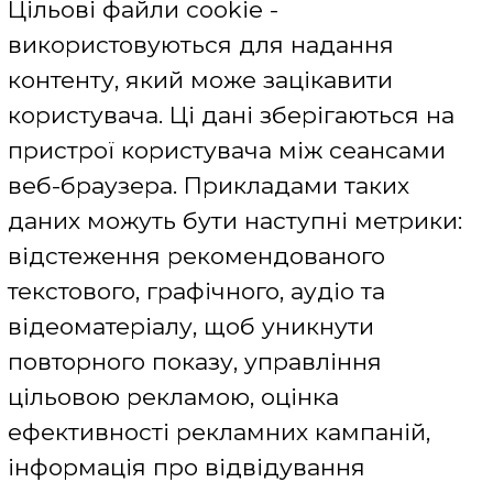
профіля, очистити файли cookie
(через свій браузер).
Безпека неповнолітніх
Сайт не призначений для
неповнолітніх користувачів. Компанія
дуже серйозно ставиться до питань
безпеки, особливо щодо осіб, які не
досягли повноліття, в зв'язку з чим, зі
свого боку, Компанія звертається до
батьків із закликом пояснити своїм
дітям про проблеми безпеки в
Інтернеті, про їх конкретну мету і
потребу у використання тих чи інших
сервісів Сайту.
Взаємодія Компанії з третіми особами
стосовно персональних даних