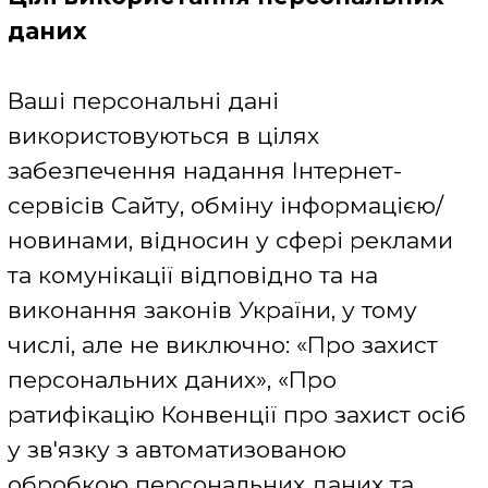
Використання файлів cookie
Cookie - це текстовий файл або файли,
що містять невеликий обсяг
інформації, які надсилаються веб-
браузеру і зберігаються на пристрої
користувача. До таких пристроїв
можна віднести комп'ютер, мобільний
телефон або інший пристрій, за
допомогою якого користувач відвідує
Сайт.
Файли cookie можуть бути вічними
(вони називаються постійними
файлами cookie) і зберігатися в
комп'ютері, поки користувач їх не
видалить або тимчасовими (такі
файли cookie називаються сесійними),
тобто зберігаються тільки до закриття
браузера. Крім того, файли cookie