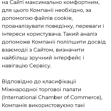
Cookie-файли сторонніх сервісів і сервісів
аналітики:
Для оперативної доставки, більш якісного
відображення і детального аналізу контенту на
Сайті, Компанія користується послугами, які є
власністю інших сторонніх компаній, таких як
Facebook, Twitter, Instagram, Alphabet Inc., Gemius
та інші.
Наведені як приклад компанії можуть
використовувати файли cookie на пристрої
користувача, під час роботи на Сайті.
Слід звернути увагу, що Сайт не може вплинути на
роботу файлів cookie, які використовуються цими
сервісами. Всі необхідні відомості про їх
використання можна дізнатися, відвідавши
відповідний ресурс.
Умови використання Google Analytics -
http://www.google.com/analytics/terms/ru.html