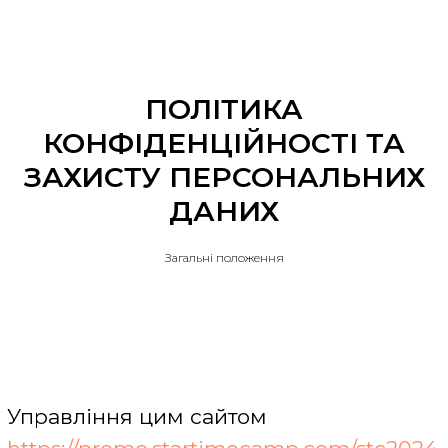
ПОЛІТИКА
КОНФІДЕНЦІЙНОСТІ ТА
ЗАХИСТУ ПЕРСОНАЛЬНИХ
ДАНИХ
Загальні положення
Управління цим сайтом
https://promo.startimecamp.com/stc2024
(далі – «Сайт») здійснюється ФОП
Вододюк Олена Сергіївна, код
ЄДРПОУ 320149762452, юридичною
особою, яка зареєстрована і діє
відповідно до вимог законодавства