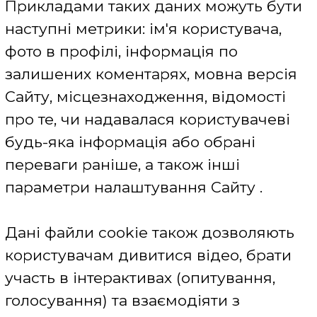
Взаємодія Сайту з іншими
ресурсами
При використанні користувачем
сервісів, на сторінках Сайту можуть
бути присутніми коди інших інтернет
ресурсів і третіх осіб, в результаті чого
такі інтернет ресурси і треті особи
отримують Ваші дані. Отже, ці
інтернет-ресурси можуть отримувати і
обробляти інформацію, про те, що Ви
відвідали ці сторінки, а також іншу
інформацію, яку передає браузер
користувача. Такими інтернет-
ресурсами можуть бути:
- системи банеропоказів (наприклад,
DoubleClick for Publishers, Admixer,
AdRiver та ін.);