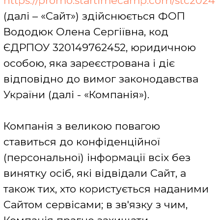
України (далі - «Компанія»).
Компанія з великою повагою
ставиться до конфіденційної
(персональної) інформації всіх без
винятку осіб, які відвідали Сайт, а
також тих, хто користується наданими
Сайтом сервісами; в зв'язку з чим,
Компанія прагне захищати
конфіденційність персональних даних
(відомостей чи сукупність відомостей
про фізичну особу, яка ідентифікована
або може бути конкретно
ідентифікована), тим самим
створивши і забезпечивши
максимально комфортні умови
використання сервісів Сайту кожному
користувачеві.
У цій Політиці конфіденційності та