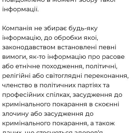
таблиці Бази даних Сайту.
Місце зберігнання та обробки
персональних даних знаходиться за
адресою: Україна, 65078, Одеська обл.,
місто Одеса, вул.Лип Івана та Юрія,
будинок 34, квартира 50
Цілі використання персональних
даних
Ваші персональні дані
використовуються в цілях
забезпечення надання Інтернет-
сервісів Сайту, обміну інформацією/
новинами, відносин у сфері реклами
та комунікації відповідно та на