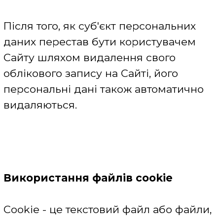
наступні метрики: час перебування на
Сайті, найбільш часто відвідувані
сторінки, розуміння які саме розділи і
сервіси Сайту були найбільш цікаві
для користувача, наскільки ефективна
та чи інша рекламна та/або
маркетингова кампанія і т.д.
Вся інформація, зібрана за допомогою
експлуатаційних файлів cookie,
призначена для статистичних та
аналітичних задач. Деякі дані файлів
cookie можуть надаватися третім
сторонам, які мають дозвіл з боку веб-
ресурсу і виключно для зазначених
вище цілей.
Функціональні файли cookie -
використовуються для збереження