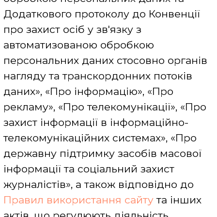
поділяються на основні (вони
встановлюються безпосередньо
відвідуваним Сайтом) і сторонні
(встановлюються іншими веб-
сайтами).
Важливо:
• при повторному відвідуванні
користувачем Сайту, дані файлів
cookie оновлюються;
• у більшості випадків, веб-браузер за
замовчуванням допускає
автоматичне зберігання файлів cookie
на пристрої користувача;
• відключення файлів cookie може
призвести до обмеження доступу до
опублікованих матеріалів та/або