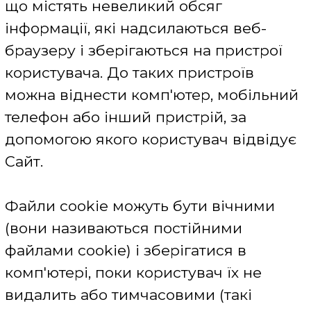
параметрів або конфігурацій, які
зберігаються на пристрої користувача
між сеансами веб-браузера.
Прикладами таких даних можуть бути
наступні метрики: ім'я користувача,
фото в профілі, інформація по
залишених коментарях, мовна версія
Сайту, місцезнаходження, відомості
про те, чи надавалася користувачеві
будь-яка інформація або обрані
переваги раніше, а також інші
параметри налаштування Сайту .
Дані файли cookie також дозволяють
користувачам дивитися відео, брати
участь в інтерактивах (опитування,
голосування) та взаємодіяти з
соціальними мережами.
Щоб зробити більш приємними