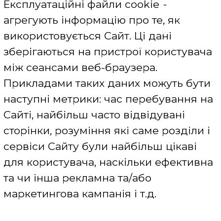
Mozilla Firefox -
https://www.mozilla.org/ru/privacy/websites/#cookies
Google Chrome -
https://support.google.com/chrome/answer/95647?
hl=ru
Opera -
http://help.opera.com/Windows/11.50/ru/cookies.html
Safari for macOS -
https://support.apple.com/kb/PH21411?locale=en_US
Важливо:
конфігурація налаштування файлів cookie для
веб-браузерів мобільних пристроїв може
відрізнятися;
варто нагадати, що повноцінна робота з Сайтом
доступна тільки при використанні файлів
cookie;