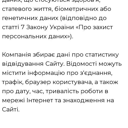
виконання законів України, у тому
числі, але не виключно: «Про захист
персональних даних», «Про
ратифікацію Конвенції про захист осіб
у зв'язку з автоматизованою
обробкою персональних даних та
Додаткового протоколу до Конвенції
про захист осіб у зв'язку з
автоматизованою обробкою
персональних даних стосовно органів
нагляду та транскордонних потоків
даних», «Про інформацію», «Про
рекламу», «Про телекомунікації», «Про
захист інформації в інформаційно-
телекомунікаційних системах», «Про
державну підтримку засобів масової
інформації та соціальний захист
журналістів», а також відповідно до
Правил використання сайту
та інших
актів, що регулюють діяльність