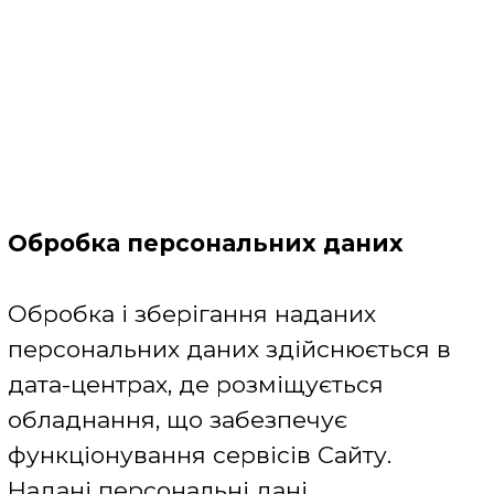
Компанії.
Термін зберігання персональних
даних
Персональні дані зберігаються на
термін не більше, ніж це необхідно
відповідно до мети їх обробки.
Після того, як суб'єкт персональних
даних перестав бути користувачем
Сайту шляхом видалення свого
облікового запису на Сайті, його
персональні дані також автоматично
видаляються.