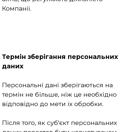
неповноцінного функціонування
сервісів Сайту.
Компанія дбає про своїх користувачів
і намагається зробити перебування
на Сайті максимально комфортним,
для цього Компанії необхідно, за
допомогою файлів cookie,
проаналізувати поведінку, переваги і
інтереси користувача. Такий аналіз
допоможе Компанії поліпшити досвід
взаємодії з Сайтом, визначити
найбільш зручний інтерфейс і
навігацію Сервісу.
Відповідно до класифікації
Міжнародної торгової палати
(International Chamber of Commerce),
Компанія використовуємо такі