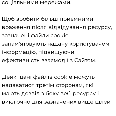
- соціальні плагіни мереж (наприклад,
Discus, Facebook, Twitter, Google+).
Використання зазначених сервісів
Компанії необхідно для оперативного
аналізу відвідувань Сайту,
внутрішньої і зовнішньої оцінки
відвідуваності Сайту, глибини
переглядів, активності користувачів.
Дані, отримані від зазначених сервісів
Компанія не зберігає і не обробляє.
Відповідно, якщо користувач в силу
будь-яких причин не бажає, щоб
зазначені сервіси отримували доступ
до його персональних даних,
користувач може за власним
бажанням вийти зі свого аккаунта чи