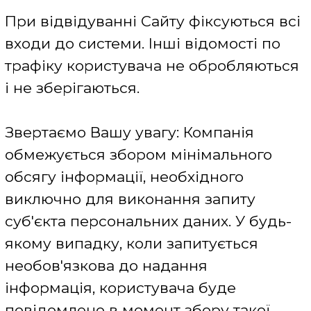
Сайті.
Обробка персональних даних
Обробка і зберігання наданих
персональних даних здійснюється в
дата-центрах, де розміщується
обладнання, що забезпечує
функціонування сервісів Сайту.
Надані персональні дані
обробляються і можуть зберігатись в
Базі персональних даних чи окремій