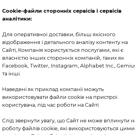
по посиланню на інші веб-сайти дія
цієї Політики на такі сайти
поширюватися не буде. У зв'язку з
чим, Компанія рекомендує
переглядати політику в сфері
конфіденційності і персональних
даних кожного веб-сайту перед тим,
як передавати будь-які персональні
дані, за якими Вас можуть
ідентифікувати.
Конфіденційність активності суб'єкта
персональних даних на Сайті
Відомості про активність (трафік) на
Сайті користувачів, які проходять
через мережу, або електронну пошту
користувача захищені відповідно до
законодавства. Тобто, Компанія
жодним чином або способом не