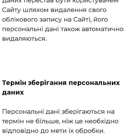
категорії файлів cookie:
Строго необхідні файли cookie
-
потрібні для пересування
користувачем по веб-сторінці і при
використанні певних сервісів,
наприклад, для доступу до захищених
сторінок, реєстрації та авторизації,
здійснення пошуку по Сайту. Також,
здійснюють запам'ятовування
попередніх дій користувача при
переході на попередню сторінку в тій
же сесії.
Експлуатаційні файли cookie
-
агрегують інформацію про те, як
використовується Сайт. Ці дані
зберігаються на пристрої користувача
між сеансами веб-браузера.
Прикладами таких даних можуть бути