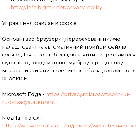
дотримання конфіденційності, а також
технічних і організаційних заходів
безпеки для запобігання
несанкціонованого або незаконного
розголошення або обробки такої
інформації та даних, їх випадкової
втрати, знищення або пошкодження.
Компанія надає доступ до інформації і
персональних даних тільки
уповноваженим працівникам, які
дали згоду на забезпечення
конфіденційності такої інформації та
даних відповідно до вимог Компанії.
Поширення персональних даних без
згоди суб'єкта персональних даних
або уповноваженої ним особи
дозволяється у випадках, визначених