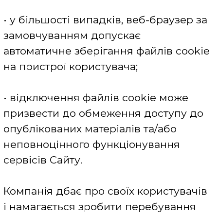
відеоматеріалу, щоб уникнути
повторного показу, управління
цільовою рекламою, оцінка
ефективності рекламних кампаній,
інформація про відвідування
користувачем інших ресурсів при
переходах, а також інші параметри
налаштування Сайту.
Сайт може ділитися цією інформацією
з іншими сторонами, включаючи
медіа-клієнтів, рекламодавців,
агентств і партнерів по суміжних
бізнесах для того, щоб вони надавали
якісну таргетовану рекламу.