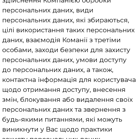
Збір та використання
персональних даних
Володільцем та розпорядником
персональних даних користувачів
Сайту є ФОП Вододюк Олена
Сергіївна
При використанні користувачем
сервісів Сайту Компанією
здійснюється обробка даних
користувача, а саме:
- даних, що надаються користувачем
як при заповненні реєстраційних
форм, так і в процесі користування
сервісами;
- файли cookie;