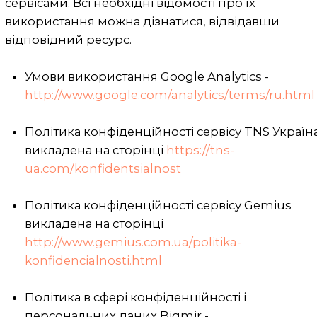
порушує таємницю «активності»
користувача при використанні
останнім сервісів Сайту.
Захист персональних даних
Компанія використовує
загальноприйняті стандарти
технологічного та операційного
захисту інформації та персональних
даних від втрати, неправильного
використання, зміни або знищення.
Однак, не дивлячись на всі зусилля,
Компанія не може гарантувати
абсолютну захищеність від будь-яких
загроз, що виникають поза межами
регулювання Компанії.
Компанія забезпечує застосування
всіх відповідних зобов'язань щодо