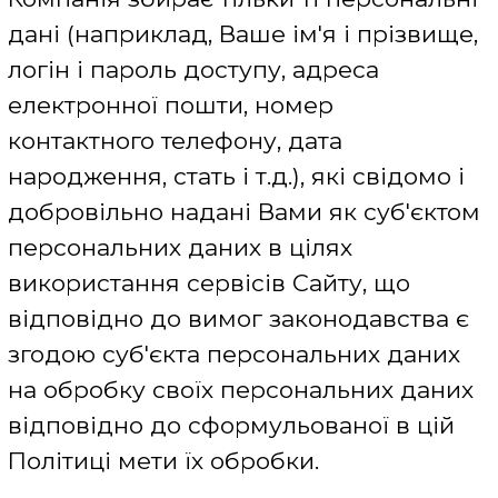
вимоги, як-то інформацію про расове
або етнічне походження, політичні,
релігійні або світоглядні переконання,
членство в політичних партіях та
професійних спілках, засудження до
кримінального покарання в скоєнні
злочину або засудження до
кримінального покарання, а також
даних, що стосуються здоров'я,
статевого життя, біометричних або
генетичних даних (відповідно до
статті 7 Закону України «Про захист
персональних даних»).
Компанія збирає дані про статистику
відвідування Сайту. Відомості можуть
містити інформацію про з'єднання,
трафік, браузер користувача, а також
про дату, час, тривалість роботи в
мережі Інтернет та знаходження на