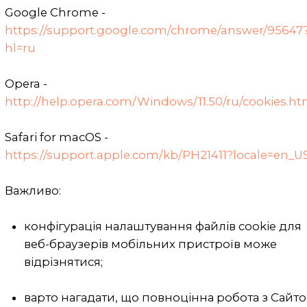
законом, і лише (якщо це необхідно) в
інтересах національної безпеки,
економічного добробуту та прав
людини.
Умови доступу до персональних
даних
Порядок доступу до персональних
даних третіх осіб визначається
умовами згоди користувача, наданої
володільцю персональних даних на
обробку цих даних, або відповідно до
вимог закону.
Користувач має право на одержання