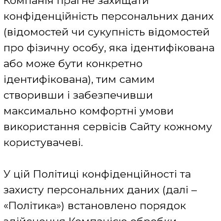
захисту персональних даних (далі –
«Політика») встановлено порядок
здійснення Компанією обробки
персональних даних, види
персональних даних, які збираються,
цілі використання таких персональних
даних, взаємодія Команії з третіми
особами, заходи безпеки для захисту
персональних даних, умови доступу
до персональних даних, а також,
контактна інформація для користувача
щодо отримання доступу, внесення
змін, блокування або видалення своїх
персональних даних та звернення з
будь-якими питаннями, які можуть
виникнути у Вас щодо практики
захисту персональних даних.