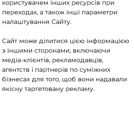
Компанія не здійснює передачу
персональних даних третім особам,
крім випадків, коли така передача є
вимогою законодавства, на прохання
суб'єкта персональних даних або в
інших випадках, викладених в цій
Політиці. Компанія розуміє, що
особиста інформація є цінністю і
невід'ємним змістом, в тому числі,
особистих немайнових прав будь-якої
фізичної особи, тому вживає всіх
можливих заходів для захисту
особистої інформації користувачів,
добровільно і усвідомлено переданої
останніми Компанії.
На Сайті можуть бути посилання на
інші веб-сайти (виключно в
інформаційних цілях). При переході