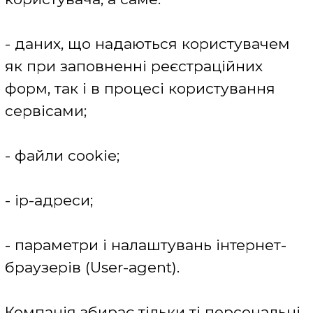
При відвідуванні Сайту фіксуються всі
входи до системи. Інші відомості по
трафіку користувача не обробляються
і не зберігаються.
Звертаємо Вашу увагу: Компанія
обмежується збором мінімального
обсягу інформації, необхідного
виключно для виконання запиту
суб'єкта персональних даних. У будь-
якому випадку, коли запитується
необов'язкова до надання
інформація, користувача буде
повідомлено в момент збору такої
інформації.
Компанія не збирає будь-яку
інформацію, до обробки якої,
законодавством встановлені певні