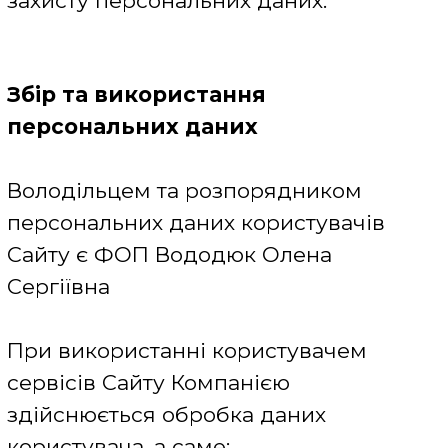
- ір-адреси;
- параметри і налаштувань інтернет-
браузерів (User-agent).
Компанія збирає тільки ті персональні
дані (наприклад, Ваше ім'я і прізвище,
логін і пароль доступу, адреса
електронної пошти, номер
контактного телефону, дата
народження, стать і т.д.), які свідомо і
добровільно надані Вами як суб'єктом
персональних даних в цілях
використання сервісів Сайту, що
відповідно до вимог законодавства є
згодою суб'єкта персональних даних
на обробку своїх персональних даних
відповідно до сформульованої в цій
Політиці мети їх обробки.