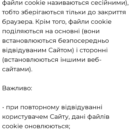
враження після відвідування ресурсу,
зазначені файли cookie
запам'ятовують надану користувачем
інформацію, підвищуючи
ефективність взаємодії з Сайтом.
Деякі дані файлів cookie можуть
надаватися третім сторонам, які
мають дозвіл з боку веб-ресурсу і
виключно для зазначених вище цілей.
Цільові файли cookie -
використовуються для надання
контенту, який може зацікавити
користувача. Ці дані зберігаються на
пристрої користувача між сеансами
веб-браузера. Прикладами таких
даних можуть бути наступні метрики:
відстеження рекомендованого
текстового, графічного, аудіо та