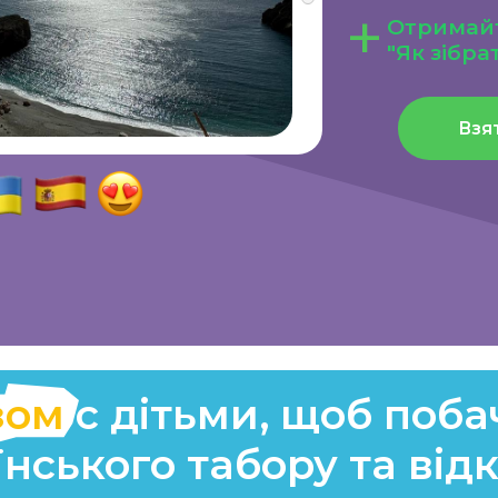
Взяти участь б
м
с дітьми, щоб побачити 
кого табору та відкрити
й 2024