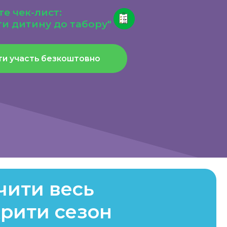
езкоштовно
весь
 сезон