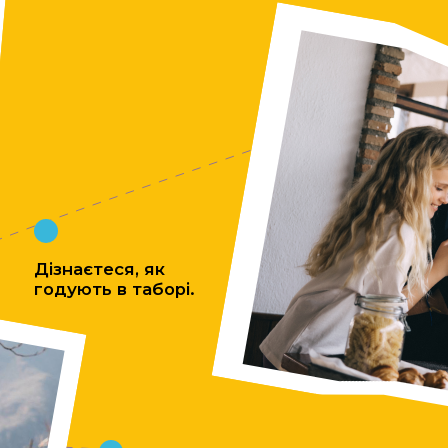
знаєтеся, як
дують в таборі.
Виберете щось своє
з 9 унікальних змін.