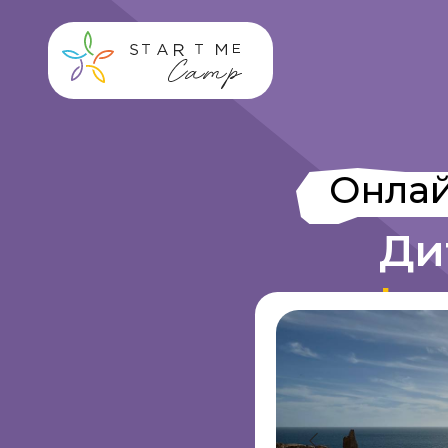
Онлайн-
Дитя
Іспан