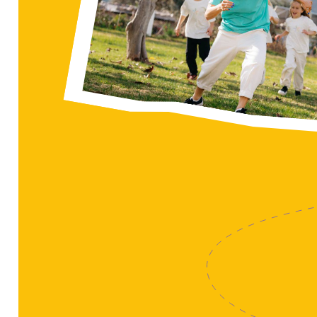
Отримаєте відповіді на
питання безпеки,
організації, трасферу та
т.д.+ 2 бонусних