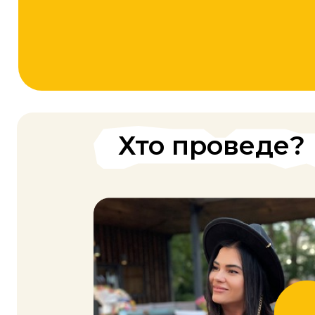
Олена Нікуліна, СЕО
STAR TIME GROUP