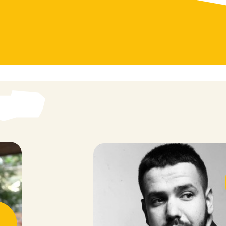
Ігор Тисячка,
Керівник Табору STAR TIME 