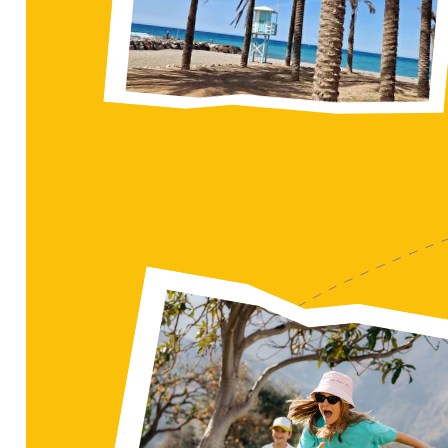
Ді
го