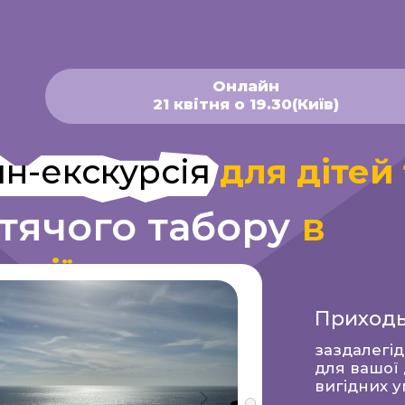
Онлайн
21 квітня о 19.30(Київ)
екскурсія
для дітей та ба
чого табору
в
ії
Приходьте,щоб
заздалегідь спланува
для вашої дитини на 
вигідних умовах 2025р
+
Отримайте чек-лис
"Як зібрати дитину