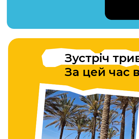
Зустріч триває
За цей час ви 