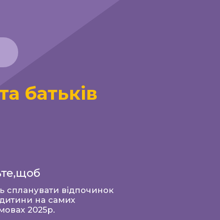
тьків
ти відпочинок
самих
.
т:
 до табору"