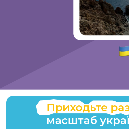
Приходьте разо
масштаб українсь
літніх подороже