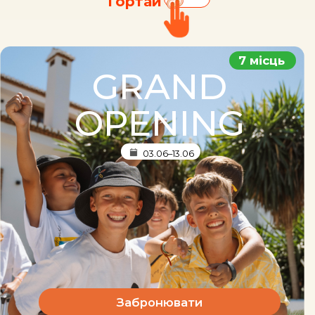
Гортай
Сонячний клімат та завжди
тепле Середземне море
Індивідуальний трансфер з
будь-якої точки світу