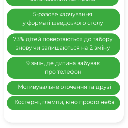
Суперсилами
Власний безпечний простір