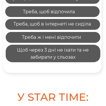
9 змін, де дитина забуває
про телефон
Мотивувальне оточення та друзі
Костерні, глемпи, кіно просто неба
Бронь місця
Вибирайте свою
тематичну зміну
в таборі