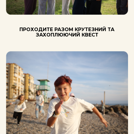
Як це було в
ПРОХОДИТЕ РАЗОМ КРУТЕЗНИЙ ТА
минулому році
ЗАХОПЛЮЮЧИЙ КВЕСТ
в