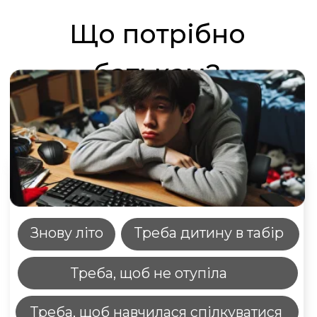
Нативне вивчення двох мов
під час ігор та розваг
Нам довіряють своїх дітей
зірки шоубізнесу (ви їх знаєте точно)
100% безпека, 40 камер та
батьківський контроль
5-разове харчування
у форматі шведського столу
73% дітей повертаються до табору
знову чи залишаються на 2 зміну