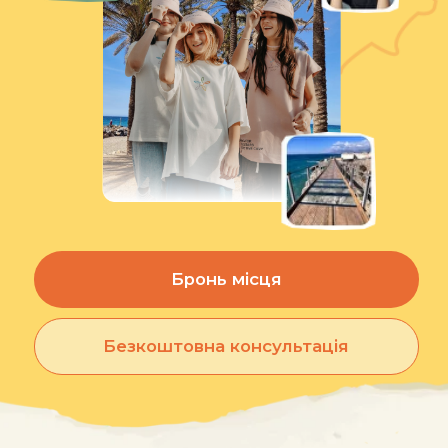
Бронь місця
Безкоштовна консультація
Зірки, які
приїжджають
до дітей: