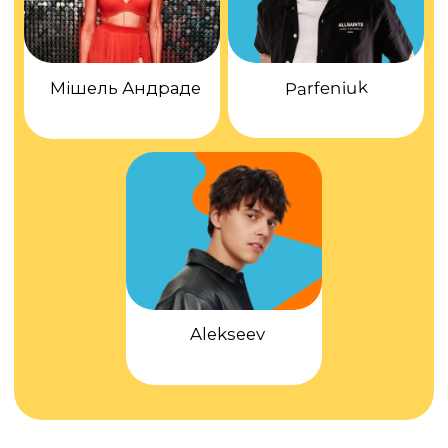
Знову літо
Треба дитину в табір
Треба, щоб не отупіла
Треба, щоб навчилася спілкуватися
Треба, щоб відпочила
Треба, щоб в інтернеті не сиділа
Треба ж і мені відпочити
Щоб через 3 дні не їхати та не
забирати у сльозах
У STAR TIME: