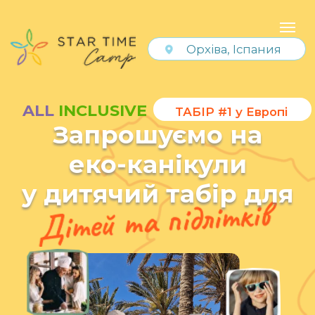
Орхіва, Іспания
ALL
INCLUSIVE
ТАБІР #1 у Европі
Запрошуємо на
Запрошуємо на
еко-канікули
еко-канікули
у дитячий табір для
у дитячий табір для