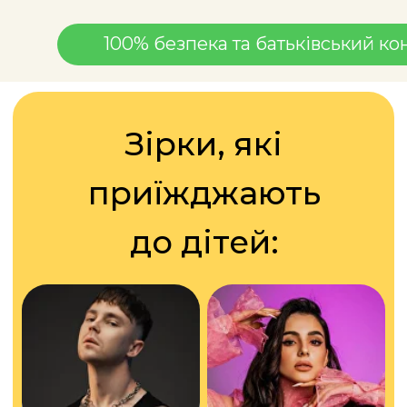
100% безпека та батьківський ко
Артем Пивоваров
Анна Трінчер
Дан Балан
Діана Глостер
Parfeniuk
Мішель Андраде