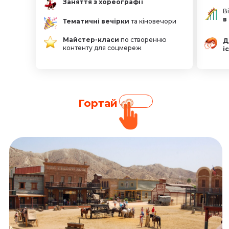
Заняття з хореографії
В
в
Тематичні вечірки
та кіновечори
Майстер-класи
по створенню
Д
контенту для соцмереж
і
Гортай