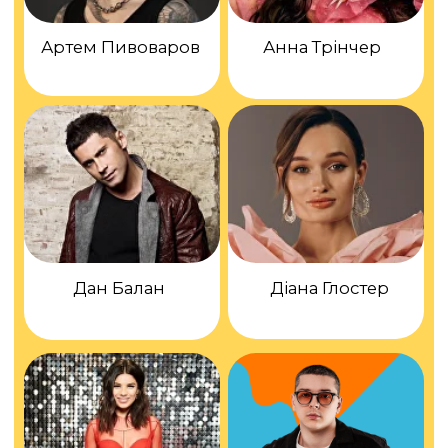
Alekseev
Що потрібно
батькам?