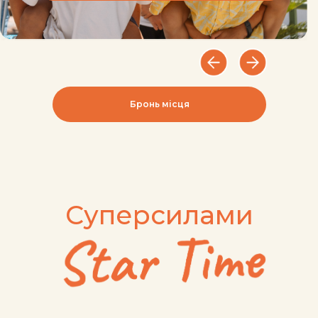
Бронь місця
Цікаві та захоплюючі
екскурсії до самих
гарних місць Іспанії