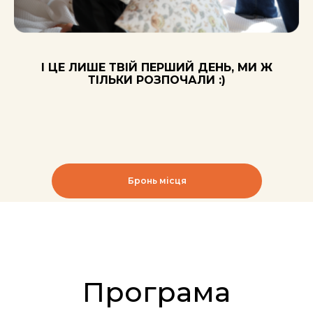
І ЦЕ ЛИШЕ ТВІЙ ПЕРШИЙ ДЕНЬ, МИ Ж
ТІЛЬКИ РОЗПОЧАЛИ :)
Бронь місця
У номерах
Комфортабельні
встановлено сучасні
4-8 містні номери
системи вентиляції
та кондиціонування
Зміна білизни – 3
Працівники відділу