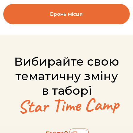
з сервісом “по-домашному”
Смарт-відпочинок —
баланс розваг та навчання в
ігровому просторі