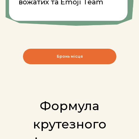
Бронь місця
Програма
відпочинку в