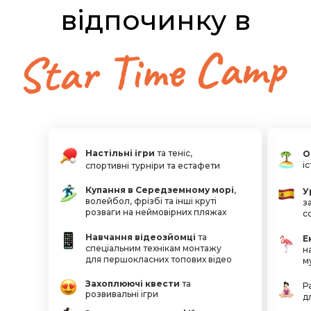
рази за зміну,
клінінгу проводять
прання постільної
щоденне вологе
білизни при
прибирання
температурі 90°
Номери оснащені
ліжком, тумбочкою,
речовою шафою,
санвузлом,
кондиціонером
та мережею WI-FI
Настільні ігри
та теніс,
О
і
спортивні турніри та естафети
Купання в Середземному морі
,
У
волейбол, фрізбі та інші круті
з
розваги на неймовірних пляжах
с
Навчання відеозйомці
та
Е
спеціальним технікам монтажу
н
для першокласних топових відео
м
Захоплюючі квести
та
Р
розвивальні ігри
д