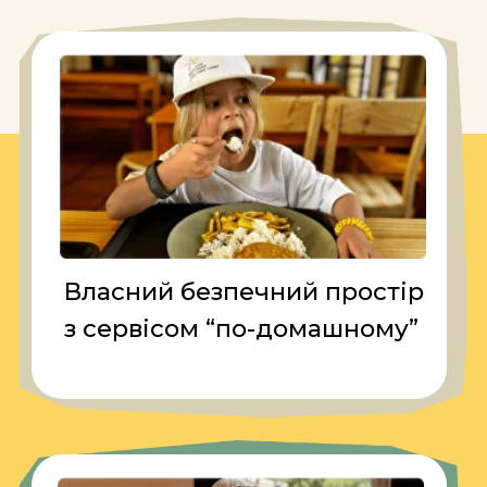
Професійна команда
вожатих та Emoji Team
Формула
крутезного
відпочинку в